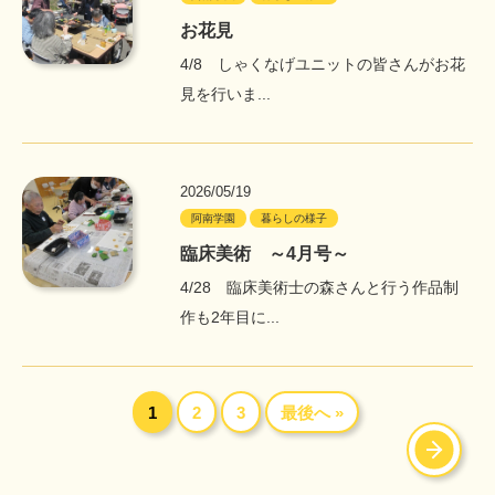
お花見
4/8 しゃくなげユニットの皆さんがお花
見を行いま...
2026/05/19
阿南学園
暮らしの様子
臨床美術 ～4月号～
4/28 臨床美術士の森さんと行う作品制
作も2年目に...
1
2
3
最後へ »