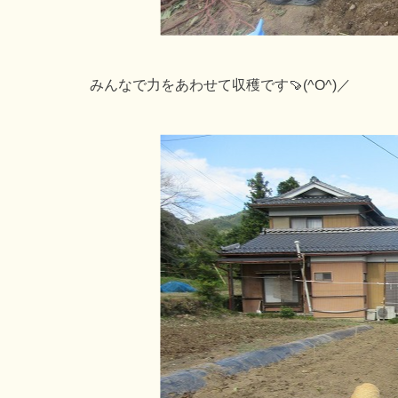
みんなで力をあわせて収穫です🍠(^O^)／